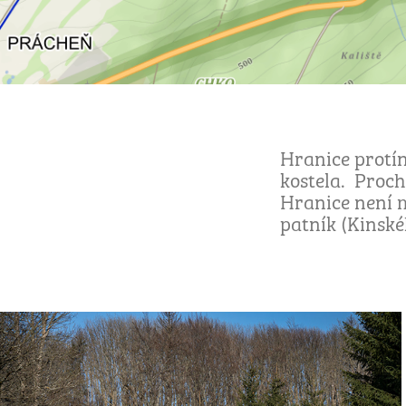
Hranice protín
kostela. Proch
Hranice není m
patník (Kinskéh