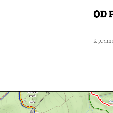
OD 
K prame