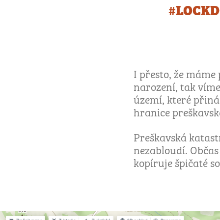
#LOCKDO
I přesto, že máme 
narození, tak vím
území, které přiná
hranice preškavsk
Preškavská katastr
nezabloudí. Obča
kopíruje špičaté so