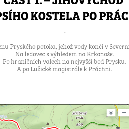
PSÍHO KOSTELA PO PRÁ
-
nu Pryského potoka, jehož vody končí v Severn
Na ledovec s výhledem na Krkonoše.
Po hraničních valech na nejvyšší bod Prysku.
A po Lužické magistrále k Práchni.