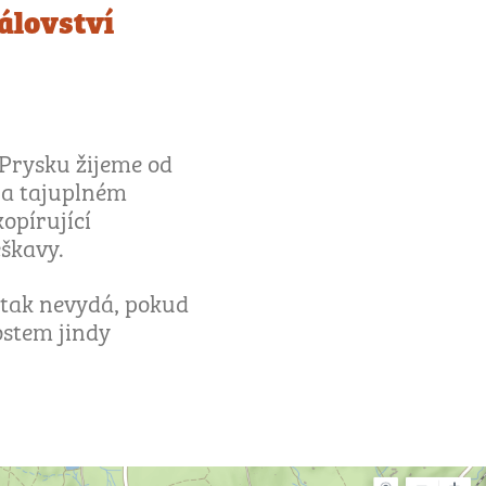
álovství
 Prysku žijeme od
na tajuplném
opírující
eškavy.
 tak nevydá, pokud
stem jindy