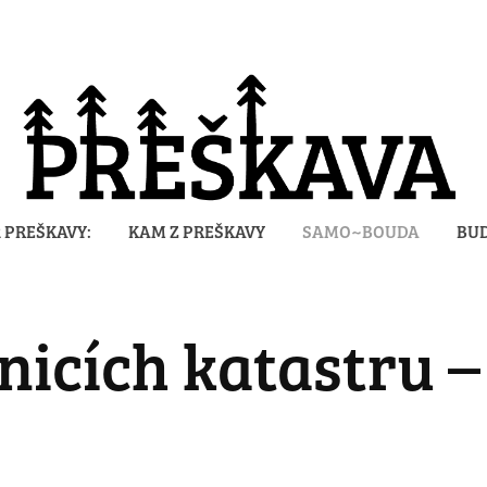
2 PREŠKAVY:
KAM Z PREŠKAVY
SAMO~BOUDA
BUD
nicích katastru – 