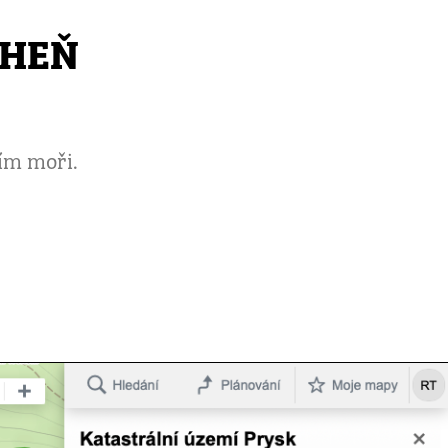
CHEŇ
ím moři.