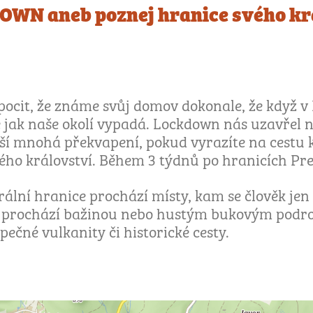
WN aneb poznej hranice svého kr
pocit, že známe svůj domov dokonale, že když v
e jak naše okolí vypadá. Lockdown nás uzavřel 
ší mnohá překvapení, pokud vyrazíte na cestu k
ého království. Během 3 týdnů po hranicích Pr
ální hranice prochází místy, kam se člověk jen
s prochází bažinou nebo hustým bukovým podro
pečné vulkanity či historické cesty.