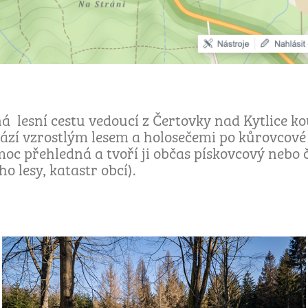
á lesní cestu vedoucí z Čertovky nad Kytlice k
ází vzrostlým lesem a holosečemi po kůrovcové
oc přehledná a tvoří ji občas pískovcový nebo 
o lesy, katastr obcí).