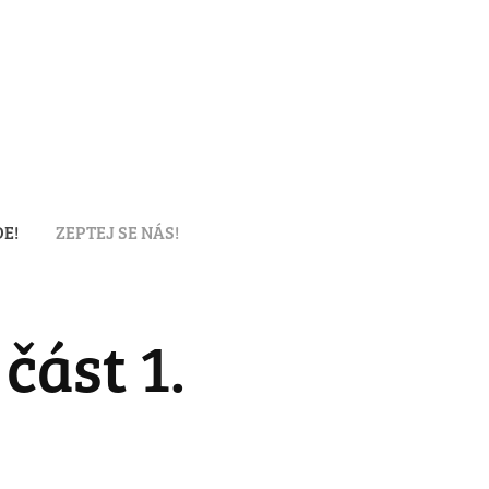
E!
ZEPTEJ SE NÁS!
část 1.