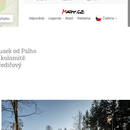
ousek od Psího
 kalamitě.
čedičový